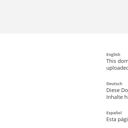
English
This dom
uploaded
Deutsch
Diese Do
Inhalte h
Español
Esta pág