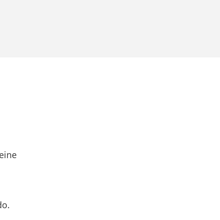
eine
do.